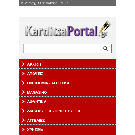
Κυριακή, 09 Αυγούστου 2026
Επιστροφή στην Πλοήγηση
Αναζήτηση
Φόρμα αναζήτησης
ΑΡΧΙΚΗ
ΑΠΟΨΕΙΣ
ΟΙΚΟΝΟΜΙΑ - ΑΓΡΟΤΙΚΑ
MAGAZINO
ΑΘΛΗΤΙΚΑ
ΔΙΑΚΗΡΥΞΕΙΣ - ΠΡΟΚΗΡΥΞΕΙΣ
ΑΓΓΕΛΙΕΣ
ΧΡΗΣΙΜΑ