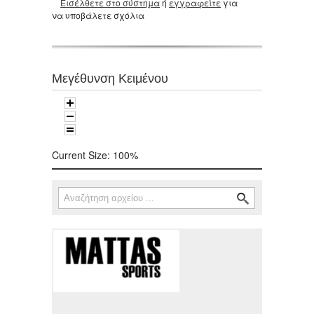
Εισέλθετε στο σύστημα
ή
εγγραφείτε
για
να υποβάλετε σχόλια
Μεγέθυνση Κειμένου
Current Size:
100%
Αναζήτηση
Φόρμα αναζήτησης