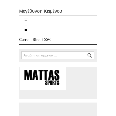
Μεγέθυνση Κειμένου
Current Size:
100%
Αναζήτηση
Φόρμα αναζήτησης