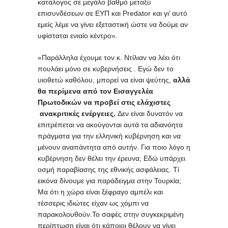
κατάλογος σε μεγάλο βαθμό μεταξύ
επισυνδέσεων σε ΕΥΠ και Predator και γι’ αυτό
εμείς λέμε να γίνει εξεταστική ώστε να δούμε αν
υφίσταται ενιαίο κέντρο».
«Παράλληλα έχουμε τον κ. Ντίλιαν να λέει ότι
πουλάει μόνο σε κυβερνήσεις . Εγώ δεν το
υιοθετώ καθόλου, μπορεί να είναι ψεύτης,
αλλά
θα περίμενα από τον Εισαγγελέα
Πρωτοδικών να προβεί στις ελάχιστες
ανακριτικές ενέργειες.
Δεν είναι δυνατόν να
επιτρέπεται να ακούγονται αυτά τα αδιανόητα
πράγματα για την ελληνική κυβέρνηση και να
μένουν αναπάντητα από αυτήν. Για ποιο λόγο η
κυβέρνηση δεν θέλει την έρευνα; Εδώ υπάρχει
οσμή παραβίασης της εθνικής ασφάλειας. Τί
εικόνα δίνουμε για παράδειγμα στην Τουρκία;
Μα ότι η χώρα είναι ξέφραγο αμπέλι και
τέσσερις ιδιώτες είχαν ως χόμπι να
παρακολουθούν.Το σαφές στην συγκεκριμένη
περίπτωση είναι ότι κάποιοι θέλουν να γίνει