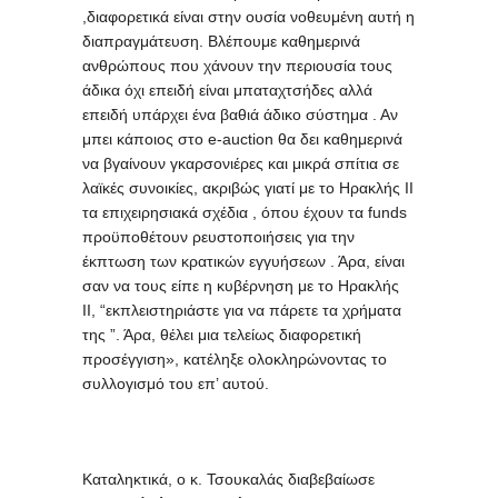
,διαφορετικά είναι στην ουσία νοθευμένη αυτή η
διαπραγμάτευση. Βλέπουμε καθημερινά
ανθρώπους που χάνουν την περιουσία τους
άδικα όχι επειδή είναι μπαταχτσήδες αλλά
επειδή υπάρχει ένα βαθιά άδικο σύστημα . Αν
μπει κάποιος στο e-auction θα δει καθημερινά
να βγαίνουν γκαρσονιέρες και μικρά σπίτια σε
λαϊκές συνοικίες, ακριβώς γιατί με το Ηρακλής ΙΙ
τα επιχειρησιακά σχέδια , όπου έχουν τα funds
προϋποθέτουν ρευστοποιήσεις για την
έκπτωση των κρατικών εγγυήσεων . Άρα, είναι
σαν να τους είπε η κυβέρνηση με το Ηρακλής
ΙΙ, “εκπλειστηριάστε για να πάρετε τα χρήματα
της ”. Άρα, θέλει μια τελείως διαφορετική
προσέγγιση», κατέληξε ολοκληρώνοντας το
συλλογισμό του επ’ αυτού.
Καταληκτικά, ο κ. Τσουκαλάς διαβεβαίωσε