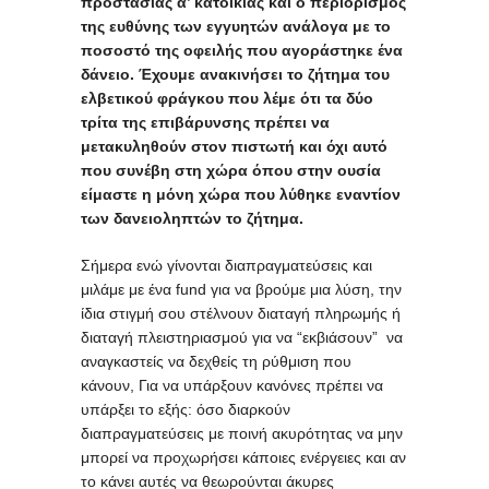
προστασίας α’ κατοικίας και ο περιορισμός
της ευθύνης των εγγυητών ανάλογα με το
ποσοστό της οφειλής που αγοράστηκε ένα
δάνειο. Έχουμε ανακινήσει το ζήτημα του
ελβετικού φράγκου που λέμε ότι τα δύο
τρίτα της επιβάρυνσης πρέπει να
μετακυληθούν στον πιστωτή και όχι αυτό
που συνέβη στη χώρα όπου στην ουσία
είμαστε η μόνη χώρα που λύθηκε εναντίον
των δανειοληπτών το ζήτημα.
Σήμερα ενώ γίνονται διαπραγματεύσεις και
μιλάμε με ένα fund για να βρούμε μια λύση, την
ίδια στιγμή σου στέλνουν διαταγή πληρωμής ή
διαταγή πλειστηριασμού για να “εκβιάσουν” να
αναγκαστείς να δεχθείς τη ρύθμιση που
κάνουν, Για να υπάρξουν κανόνες πρέπει να
υπάρξει το εξής: όσο διαρκούν
διαπραγματεύσεις με ποινή ακυρότητας να μην
μπορεί να προχωρήσει κάποιες ενέργειες και αν
το κάνει αυτές να θεωρούνται άκυρες