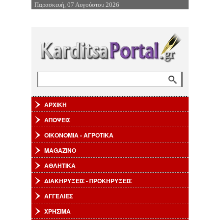
Παρασκευή, 07 Αυγούστου 2026
Επιστροφή στην Πλοήγηση
Αναζήτηση
Φόρμα αναζήτησης
ΑΡΧΙΚΗ
ΑΠΟΨΕΙΣ
ΟΙΚΟΝΟΜΙΑ - ΑΓΡΟΤΙΚΑ
MAGAZINO
ΑΘΛΗΤΙΚΑ
ΔΙΑΚΗΡΥΞΕΙΣ - ΠΡΟΚΗΡΥΞΕΙΣ
ΑΓΓΕΛΙΕΣ
ΧΡΗΣΙΜΑ