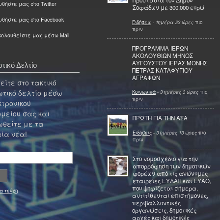
Προστασία του Δήμου
θήστε μας στο Twitter
Σοφάδων με 300.000 ευρώ
υθήστε μας στο Facebook
Ειδήσεις
-
1ημέρα 23 ώρες
πιο
πριν
ολουθείστε μας μέσω Mail
ΠΡΟΓΡΑΜΜΑ ΙΕΡΩΝ
ΑΚΟΛΟΥΘΙΩΝ ΜΗΝΟΣ
ΑΥΓΟΥΣΤΟΥ ΙΕΡΑΣ ΜΟΝΗΣ
τικό Δελτίο
ΠΕΤΡΑΣ ΚΑΤΑΦΥΓΙΟΥ
ΑΓΡΑΦΩΝ
ίτε στο τακτικό
τικό δελτίο μέσω
Κοινωνικά
-
3 ημέρες 3 ώρες
πιο
πριν
κτρονικού
μείου σας και
ΠΡΩΤΗ ΓΙΑ ΤΗΝ ΑΣΑ
θείτε με τα
Ειδήσεις
-
3 ημέρες 13 ώρες
πιο
ία νέα!
πριν
Στο νομοσχέδιο για την
απορρόφηση των δημοτικών
φορέων από τις ανώνυμες
εταιρείες ΕΥΔΑΠ και ΕΥΑΘ,
που ψηφίζεται σήμερα,
α τεύχη
αντιτίθενται επιστήμονες,
περιβαλλοντικές
οργανώσεις, δημοτικές
αρχές και δημοτικές