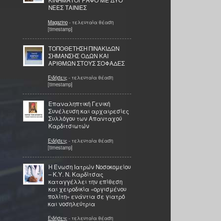
ΚΙΝΗΜΑΤΟΓΡΑΦΟ ΜΕ ΔΥΟ
ΝΕΕΣ ΤΑΙΝΙΕΣ
Magazino
- τελευταία θέαση
[timestamp]
ΤΟΠΟΘΕΤΗΣΗ ΠΙΝΑΚΙΔΩΝ
ΣΗΜΑΝΣΗΣ ΟΔΩΝ ΚΑΙ
ΑΡΙΘΜΩΝ ΣΤΟΥΣ ΣΟΦΑΔΕΣ
Ειδήσεις
- τελευταία θέαση
[timestamp]
Επαναληπτική Γενική
Συνέλευση και αρχαιρεσίες
Συλλόγου των Απανταχού
Καρδιτσιωτών
Ειδήσεις
- τελευταία θέαση
[timestamp]
Η Ένωση Ιατρών Νοσοκομείου
– Κ.Υ. Ν. Καρδίτσας
καταγγέλλει την επίθεση
και χειροδικία «οργισμένου
πολίτη» ενάντια σε γιατρό
και νοσηλεύτρια
Ειδήσεις
- τελευταία θέαση