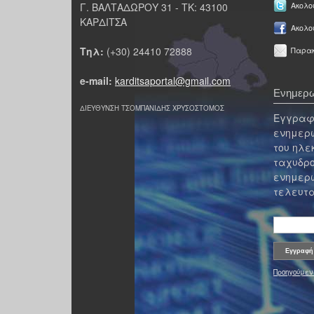
Γ. ΒΑΛΤΑΔΩΡΟΥ 31 - ΤΚ: 43100
Ακολου
ΚΑΡΔΙΤΣΑ
Ακολο
Τηλ:
(+30) 24410 72888
Παρακ
e-mail:
karditsaportal@gmail.com
Ενημερω
ΔΙΕΥΘΥΝΣΗ ΤΣΟΜΠΑΝΙΔΗΣ ΧΡΥΣΟΣΤΟΜΟΣ
Εγγραφε
ενημερω
του ηλε
ταχυδρο
ενημερω
τελευτα
Προηγούμεν