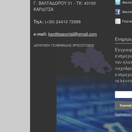
Γ. ΒΑΛΤΑΔΩΡΟΥ 31 - ΤΚ: 43100
Ακολου
ΚΑΡΔΙΤΣΑ
Ακολο
Τηλ:
(+30) 24410 72888
Παρακ
e-mail:
karditsaportal@gmail.com
Ενημερω
ΔΙΕΥΘΥΝΣΗ ΤΣΟΜΠΑΝΙΔΗΣ ΧΡΥΣΟΣΤΟΜΟΣ
Εγγραφε
ενημερω
του ηλε
ταχυδρο
ενημερω
τελευτα
Προηγούμεν