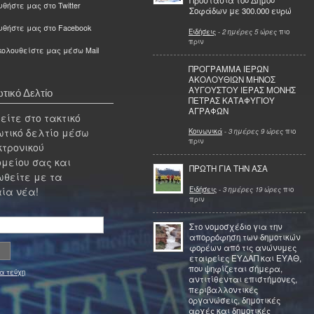
Προστασία του Δήμου
θήστε μας στο Twitter
Σοφάδων με 300.000 ευρώ
υθήστε μας στο Facebook
Ειδήσεις
-
2 ημέρες 5 ώρες
πιο
πριν
ολουθείστε μας μέσω Mail
ΠΡΟΓΡΑΜΜΑ ΙΕΡΩΝ
ΑΚΟΛΟΥΘΙΩΝ ΜΗΝΟΣ
ΑΥΓΟΥΣΤΟΥ ΙΕΡΑΣ ΜΟΝΗΣ
τικό Δελτίο
ΠΕΤΡΑΣ ΚΑΤΑΦΥΓΙΟΥ
ΑΓΡΑΦΩΝ
ίτε στο τακτικό
τικό δελτίο μέσω
Κοινωνικά
-
3 ημέρες 9 ώρες
πιο
πριν
κτρονικού
μείου σας και
ΠΡΩΤΗ ΓΙΑ ΤΗΝ ΑΣΑ
θείτε με τα
Ειδήσεις
-
3 ημέρες 19 ώρες
πιο
ία νέα!
πριν
Στο νομοσχέδιο για την
απορρόφηση των δημοτικών
φορέων από τις ανώνυμες
εταιρείες ΕΥΔΑΠ και ΕΥΑΘ,
που ψηφίζεται σήμερα,
α τεύχη
αντιτίθενται επιστήμονες,
περιβαλλοντικές
οργανώσεις, δημοτικές
αρχές και δημοτικές