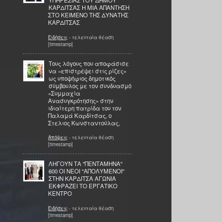
ΥΠΗΡΕΣΙΑΣ ΤΟΥ ΔΗΜΟΥ
ΚΑΡΔΙΤΣΑΣ Η ΜΙΑ ΑΠΑΝΤΗΣΗ
ΣΤΟ ΚΕΙΜΕΝΟ ΤΗΣ ΔΥΝΑΤΗΣ
ΚΑΡΔΙΤΣΑΣ
Ειδήσεις
- τελευταία θέαση
[timestamp]
Τους λόγους που αποφάσισε
να «επιστρέψει στις ρίζες»
ως υποψήφιος δημοτικός
σύμβουλος με τον συνδυασμό
«Συμμαχία
Ανασυγκρότησης» στην
ιδιαίτερη πατρίδα του τον
Παλαμά Καρδίτσας, o
Στελιος Κωνσταντούλας,
Απόψεις
- τελευταία θέαση
[timestamp]
ΛΗΓΟΥΝ ΤΑ ''ΠΕΝΤΑΜΗΝΑ''
600 ΟΙ ΝΕΟΙ ''ΑΠΟΛΥΜΕΝΟΙ''
ΣΤΗΝ ΚΑΡΔΙΤΣΑ ΑΓΩΝΙΑ
ΕΚΦΡΑΖΕΙ ΤΟ ΕΡΓΑΤΙΚΟ
ΚΕΝΤΡΟ
Ειδήσεις
- τελευταία θέαση
[timestamp]