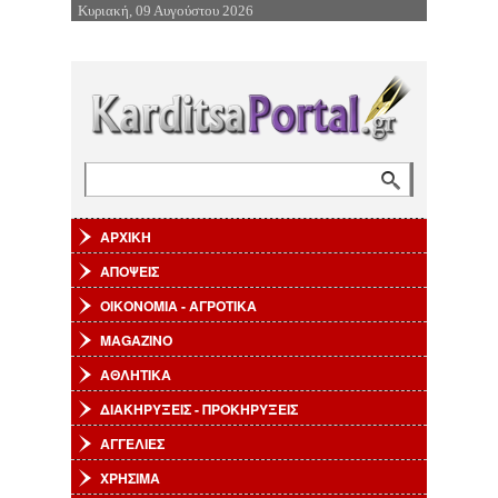
Κυριακή, 09 Αυγούστου 2026
Επιστροφή στην Πλοήγηση
Αναζήτηση
Φόρμα αναζήτησης
ΑΡΧΙΚΗ
ΑΠΟΨΕΙΣ
ΟΙΚΟΝΟΜΙΑ - ΑΓΡΟΤΙΚΑ
MAGAZINO
ΑΘΛΗΤΙΚΑ
ΔΙΑΚΗΡΥΞΕΙΣ - ΠΡΟΚΗΡΥΞΕΙΣ
ΑΓΓΕΛΙΕΣ
ΧΡΗΣΙΜΑ