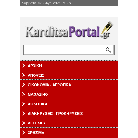
Σάββατο, 08 Αυγούστου 2026
Επιστροφή στην Πλοήγηση
Αναζήτηση
Φόρμα αναζήτησης
ΑΡΧΙΚΗ
ΑΠΟΨΕΙΣ
ΟΙΚΟΝΟΜΙΑ - ΑΓΡΟΤΙΚΑ
MAGAZINO
ΑΘΛΗΤΙΚΑ
ΔΙΑΚΗΡΥΞΕΙΣ - ΠΡΟΚΗΡΥΞΕΙΣ
ΑΓΓΕΛΙΕΣ
ΧΡΗΣΙΜΑ