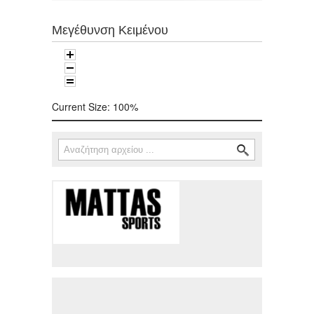
Μεγέθυνση Κειμένου
Current Size:
100%
Αναζήτηση
Φόρμα αναζήτησης