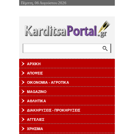
Πέμπτη, 06 Αυγούστου 2026
Επιστροφή στην Πλοήγηση
Αναζήτηση
Φόρμα αναζήτησης
ΑΡΧΙΚΗ
ΑΠΟΨΕΙΣ
ΟΙΚΟΝΟΜΙΑ - ΑΓΡΟΤΙΚΑ
MAGAZINO
ΑΘΛΗΤΙΚΑ
ΔΙΑΚΗΡΥΞΕΙΣ - ΠΡΟΚΗΡΥΞΕΙΣ
ΑΓΓΕΛΙΕΣ
ΧΡΗΣΙΜΑ