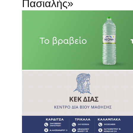
Πασιαλής»