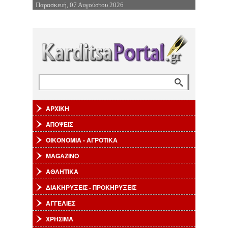
Παρασκευή, 07 Αυγούστου 2026
Επιστροφή στην Πλοήγηση
Αναζήτηση
Φόρμα αναζήτησης
ΑΡΧΙΚΗ
ΑΠΟΨΕΙΣ
ΟΙΚΟΝΟΜΙΑ - ΑΓΡΟΤΙΚΑ
MAGAZINO
ΑΘΛΗΤΙΚΑ
ΔΙΑΚΗΡΥΞΕΙΣ - ΠΡΟΚΗΡΥΞΕΙΣ
ΑΓΓΕΛΙΕΣ
ΧΡΗΣΙΜΑ